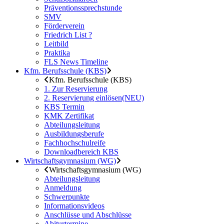
Präventionssprechstunde
SMV
Förderverein
Friedrich List ?
Leitbild
Praktika
FLS News Timeline
Kfm. Berufsschule (KBS)
Kfm. Berufsschule (KBS)
1. Zur Reservierung
2. Reservierung einlösen(NEU)
KBS Termin
KMK Zertifikat
Abteilungsleitung
Ausbildungsberufe
Fachhochschulreife
Downloadbereich KBS
Wirtschaftsgymnasium (WG)
Wirtschaftsgymnasium (WG)
Abteilungsleitung
Anmeldung
Schwerpunkte
Informationsvideos
Anschlüsse und Abschlüsse
Abiturtermine