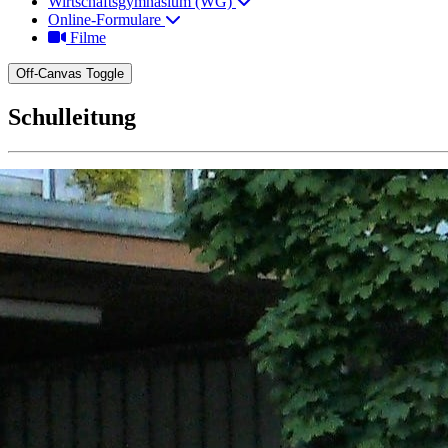
Wirtschaftsgymnasium (WG)
Online-Formulare
Filme
Off-Canvas Toggle
Schulleitung