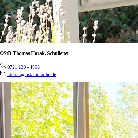
OStD Thomas Horak, Schulleiter
0721 133 - 4906
t.horak@list.karlsruhe.de