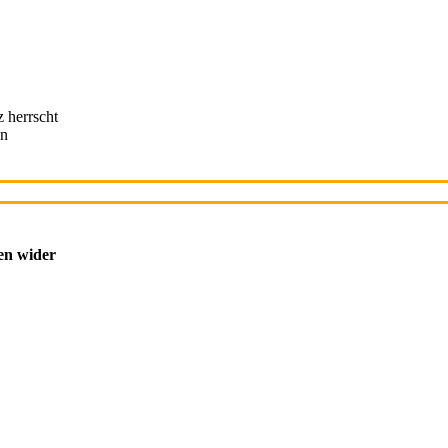
 herrscht
en
nen wider