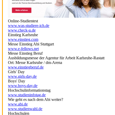
Online-Studientest
www.was-studiere-ich.de
www.check-u.de
Einstieg Karlsruhe
www.einstieg.com
Messe Einstieg Abi Stuttgart
www.e-fellows.net
Messe Einstieg Beruf
Ausbildungsmesse der Agentur für Arbeit Karlsruhe-Rastatt
Ort: Messe Karlsruhe / dm-Arena
www.einstiegberuf.de
Girls' Day
www.girls-day.de
Boys' Day
www.boys-day.de
Hochschulinformationstag
www.studieninfotag.de
Wie geht es nach dem Abi weiter?
www.abi.de
www.studienwahl.de
Hochschulen