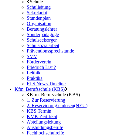
Schule
Schulleitung
Sekretariat
Stundenplan
Organisation
Beratungslehrer
Sonderpädagoge
Schulseelsorger
Schulsozialarbeit
Präventionssprechstunde
SMV
Förderverein
Friedrich List ?
Leitbild
Praktika
FLS News Timeline
Kfm. Berufsschule (KBS)
Kfm. Berufsschule (KBS)
1. Zur Reservierung
2. Reservierung einlösen(NEU)
KBS Termin
KMK Zertifikat
Abteilungsleitung
Ausbildungsberufe
Fachhochschulreife