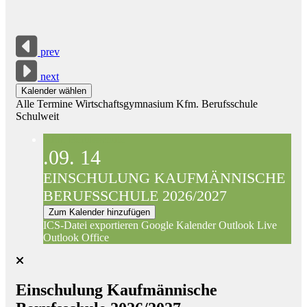
prev
next
Kalender wählen
Alle Termine
Wirtschaftsgymnasium
Kfm. Berufsschule
Schulweit
Kfm. Berufsschule
.09.
14
EINSCHULUNG KAUFMÄNNISCHE
BERUFSSCHULE 2026/2027
Zum Kalender hinzufügen
ICS-Datei exportieren
Google Kalender
Outlook Live
Outlook Office
Einschulung Kaufmännische