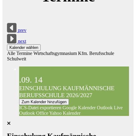
prev
next
Kalender wählen
Alle Termine
Wirtschaftsgymnasium
Kfm. Berufsschule
Schulweit
Kfm. Berufsschule
.09.
14
EINSCHULUNG KAUFMÄNNISCHE
BERUFSSCHULE 2026/2027
Zum Kalender hinzufügen
ICS-Datei exportieren
Google Kalender
Outlook Live
Outlook Office
Yahoo Kalender