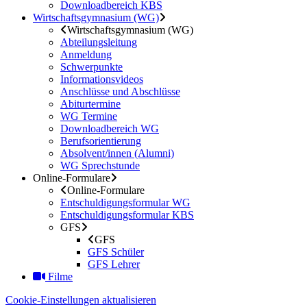
Downloadbereich KBS
Wirtschaftsgymnasium (WG)
Wirtschaftsgymnasium (WG)
Abteilungsleitung
Anmeldung
Schwerpunkte
Informationsvideos
Anschlüsse und Abschlüsse
Abiturtermine
WG Termine
Downloadbereich WG
Berufsorientierung
Absolvent/innen (Alumni)
WG Sprechstunde
Online-Formulare
Online-Formulare
Entschuldigungsformular WG
Entschuldigungsformular KBS
GFS
GFS
GFS Schüler
GFS Lehrer
Filme
Cookie-Einstellungen aktualisieren