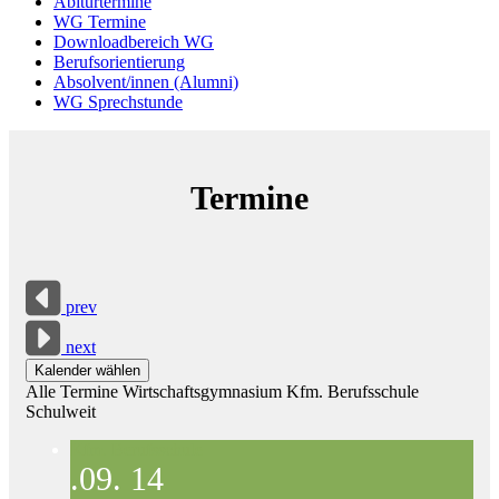
Abiturtermine
WG Termine
Downloadbereich WG
Berufsorientierung
Absolvent/innen (Alumni)
WG Sprechstunde
Termine
prev
next
Kalender wählen
Alle Termine
Wirtschaftsgymnasium
Kfm. Berufsschule
Schulweit
Kfm. Berufsschule
.09.
14