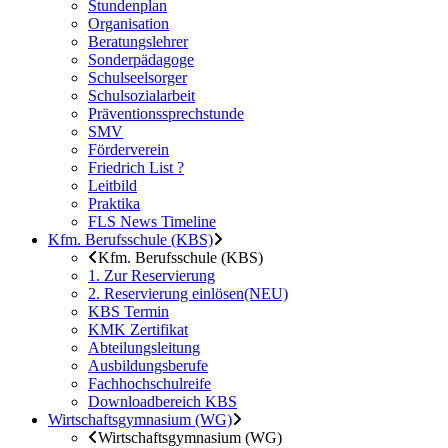
Stundenplan
Organisation
Beratungslehrer
Sonderpädagoge
Schulseelsorger
Schulsozialarbeit
Präventionssprechstunde
SMV
Förderverein
Friedrich List ?
Leitbild
Praktika
FLS News Timeline
Kfm. Berufsschule (KBS)
Kfm. Berufsschule (KBS)
1. Zur Reservierung
2. Reservierung einlösen(NEU)
KBS Termin
KMK Zertifikat
Abteilungsleitung
Ausbildungsberufe
Fachhochschulreife
Downloadbereich KBS
Wirtschaftsgymnasium (WG)
Wirtschaftsgymnasium (WG)