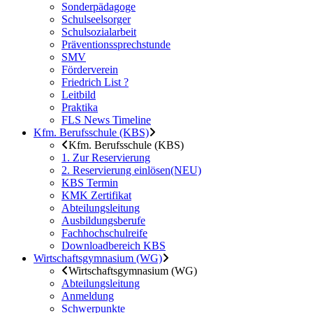
Sonderpädagoge
Schulseelsorger
Schulsozialarbeit
Präventionssprechstunde
SMV
Förderverein
Friedrich List ?
Leitbild
Praktika
FLS News Timeline
Kfm. Berufsschule (KBS)
Kfm. Berufsschule (KBS)
1. Zur Reservierung
2. Reservierung einlösen(NEU)
KBS Termin
KMK Zertifikat
Abteilungsleitung
Ausbildungsberufe
Fachhochschulreife
Downloadbereich KBS
Wirtschaftsgymnasium (WG)
Wirtschaftsgymnasium (WG)
Abteilungsleitung
Anmeldung
Schwerpunkte