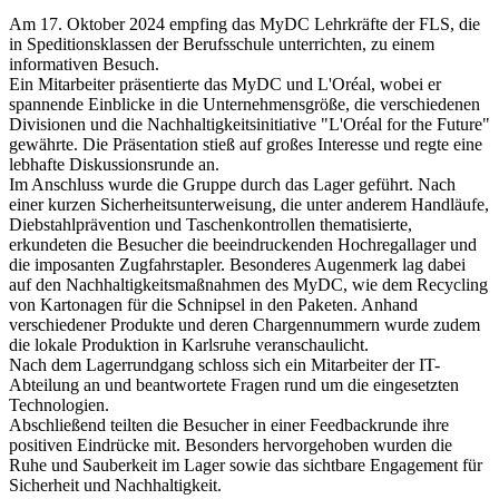
Am 17. Oktober 2024 empfing das MyDC Lehrkräfte der FLS, die
in Speditionsklassen der Berufsschule unterrichten, zu einem
informativen Besuch.
Ein Mitarbeiter präsentierte das MyDC und L'Oréal, wobei er
spannende Einblicke in die Unternehmensgröße, die verschiedenen
Divisionen und die Nachhaltigkeitsinitiative "L'Oréal for the Future"
gewährte. Die Präsentation stieß auf großes Interesse und regte eine
lebhafte Diskussionsrunde an.
Im Anschluss wurde die Gruppe durch das Lager geführt. Nach
einer kurzen Sicherheitsunterweisung, die unter anderem Handläufe,
Diebstahlprävention und Taschenkontrollen thematisierte,
erkundeten die Besucher die beeindruckenden Hochregallager und
die imposanten Zugfahrstapler. Besonderes Augenmerk lag dabei
auf den Nachhaltigkeitsmaßnahmen des MyDC, wie dem Recycling
von Kartonagen für die Schnipsel in den Paketen. Anhand
verschiedener Produkte und deren Chargennummern wurde zudem
die lokale Produktion in Karlsruhe veranschaulicht.
Nach dem Lagerrundgang schloss sich ein Mitarbeiter der IT-
Abteilung an und beantwortete Fragen rund um die eingesetzten
Technologien.
Abschließend teilten die Besucher in einer Feedbackrunde ihre
positiven Eindrücke mit. Besonders hervorgehoben wurden die
Ruhe und Sauberkeit im Lager sowie das sichtbare Engagement für
Sicherheit und Nachhaltigkeit.