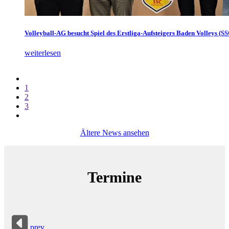
Volleyball-AG besucht Spiel des Erstliga-Aufsteigers Baden Volleys (S
weiterlesen
1
2
3
Ältere News ansehen
Termine
prev